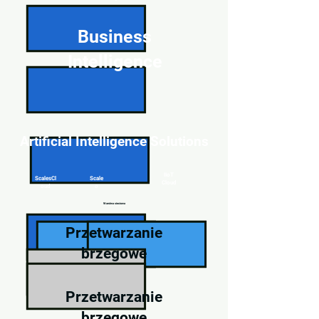
Business
Intelligence
Artificial Intelligence Solutions
IIoT
ScalesCl
Scale
Cloud
oud
o
Warstwa sieciowa
Przetwarzanie
brzegowe
Przetwarzanie
brzegowe